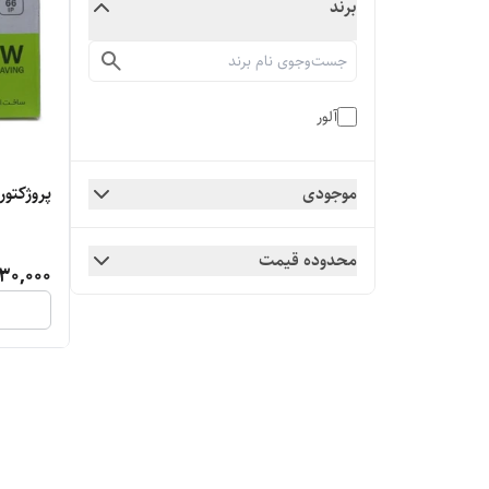
برند
آلور
پروژکتور100وات
موجودی
محدوده قیمت
30,000