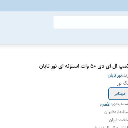
پ ال ای دی 50 وات استونه ای نور تابان
ند:
نور تابان
گ نور
مهتابی
ته‌بندی
:
لامپ
تاندارد
:
ایران
اخت
:
ایران
رانتی
:
یکسال تعویض