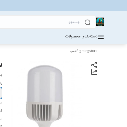
دسته‌بندی محصولات
lightingstore
/
لامپ
لام
بر
رن
دس
اس
س
گا