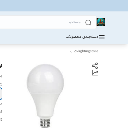
دسته‌بندی محصولات
lightingstore
/
لامپ
لامپ LED
بر
رن
دس
اس
گا