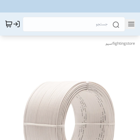
lightingstore
/
سیم