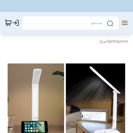
lightingstore
/
چراغ