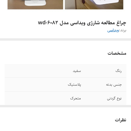
چراغ مطالعه شارژی ویداسی مدل wd-6082
برند:
ویداسی
مشخصات
رنگ
سفید
جنس بدنه
پلاستیک
نوع گردنی
متحرک
نوع حباب
مات
نظرات