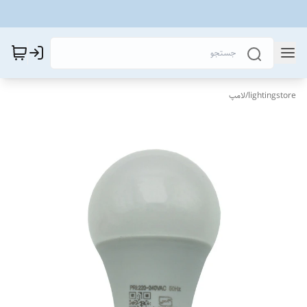
lightingstore
/
لامپ