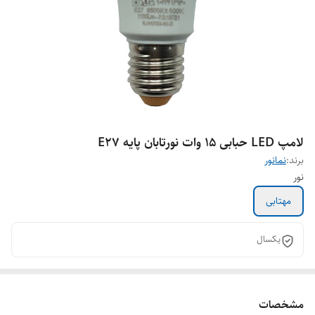
لامپ LED حبابی 15 وات نورتابان پایه E27
برند:
نمانور
نور
مهتابی
یکسال
مشخصات