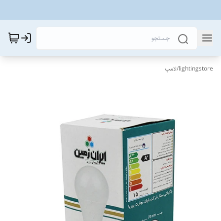
lightingstore
/
لامپ