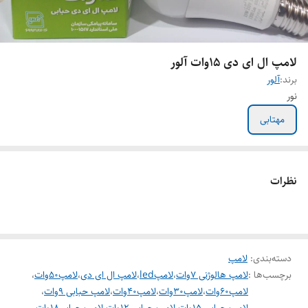
لامپ ال ای دی 15وات آلور
برند:
آلور
نور
مهتابی
نظرات
دسته‌بندی
:
لامپ
برچسب‌ها :
لامپ هالوژنی 7وات
،
لامپled
،
لامپ ال ای دی
،
لامپ50وات
،
لامپ60وات
،
لامپ30وات
،
لامپ40وات
،
لامپ حبابی 9وات
،