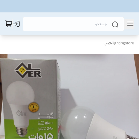
lightingstore
/
لامپ