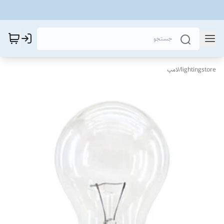
lightingstore
/
لامپ