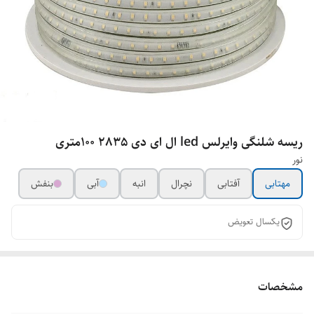
ریسه شلنگی وایرلس led ال ای دی 2835 100متری
نور
مهتابی
آفتابی
نچرال
انبه
آبی
بنفش
یکسال تعویض
مشخصات