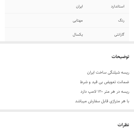
استاندارد
ایران
رنگ
مهتابی
گارانتی
یکسال
ساخت
ایران
توضیحات
برش
هر یک متر
ریسه شیلنگی ساخت ایران
ضمانت تعویض بی قید و شرط
ریسه در هر متر 120 لامپ دارد
با هر متراژی قابل سفارش میباشد
نور دوبرابر ریسه های قدیمی 5730
پرداخت در محل در تهران
نظرات