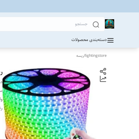
دسته‌بندی محصولات
lightingstore
/
ریسه
ریسه
دس
س
ول
ر