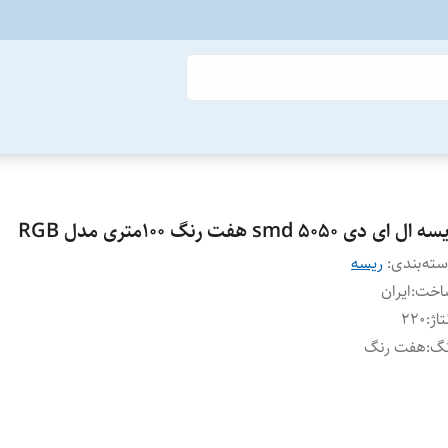
 ال ای دی ۵۰۵۰ smd هفت رنگ 100متری مدل RGB
ته‌بندی
:
ریسه
اخت
:
ایران
تاژ
:
۲۲۰
نگ
:
هفت رنگ