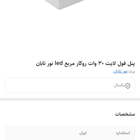
پنل فول لایت 30 وات روکار مربع led نور تابان
برند:
نور تابان
یکسال
مشخصات
استاندارد
ایران