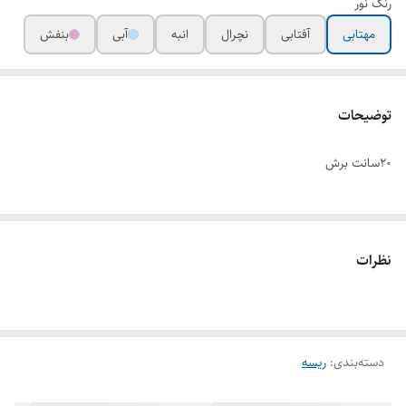
رنگ نور
مهتابی
آفتابی
نچرال
انبه
آبی
بنفش
توضیحات
20سانت برش
نظرات
دسته‌بندی
:
ریسه