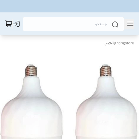
lightingstore
/
لامپ