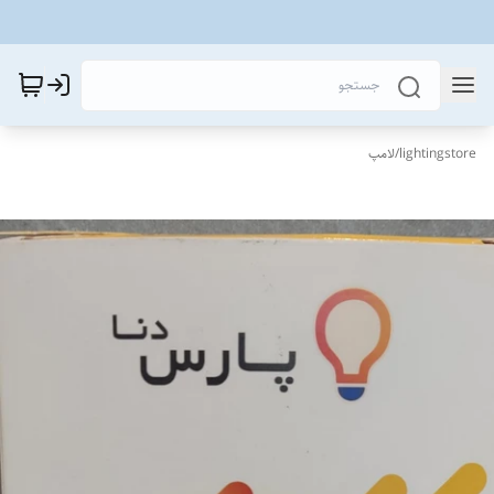
lightingstore
/
لامپ