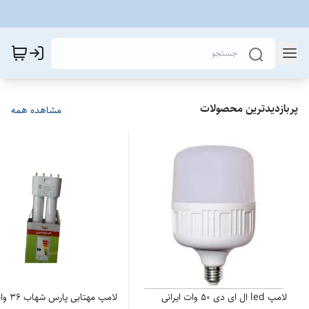
پربازدیدترین محصولات
مشاهده همه
لامپ led ال ای دی 50 وات ایرانی
لامپ مهتابی پارس شهاب ۳۶ وات FPL