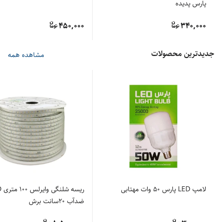
پارس پدیده
450,000
340,000
جدیدترین محصولات
مشاهده همه
لامپ LED پارس ۵۰ وات مهتابی
ریسه
ضدآب 20سانت برش